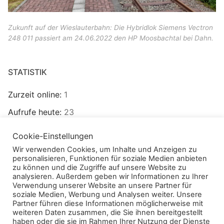
Zukunft auf der Wieslauterbahn: Die Hybridlok Siemens Vectron
248 011 passiert am 24.06.2022 den HP Moosbachtal bei Dahn.
STATISTIK
Zurzeit online:
1
Aufrufe heute:
23
Besucher heute:
16
Cookie-Einstellungen
Aufrufe gesamt:
272.624
Wir verwenden Cookies, um Inhalte und Anzeigen zu
personalisieren, Funktionen für soziale Medien anbieten
Besucher gesamt:
99.691
zu können und die Zugriffe auf unsere Website zu
analysieren. Außerdem geben wir Informationen zu Ihrer
Verwendung unserer Website an unsere Partner für
soziale Medien, Werbung und Analysen weiter. Unsere
Partner führen diese Informationen möglicherweise mit
weiteren Daten zusammen, die Sie ihnen bereitgestellt
haben oder die sie im Rahmen Ihrer Nutzung der Dienste