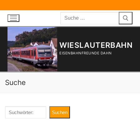
Zum
Inhalt
Suchen
springen
nach:
WIESLAUTERBAHN
EISENBAHNFREUNDE DAHN
Suche
Suchen
Suchen