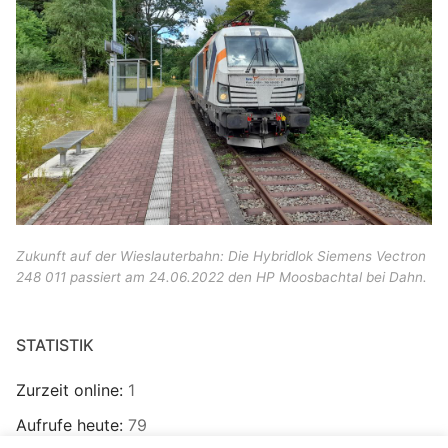
Zukunft auf der Wieslauterbahn: Die Hybridlok Siemens Vectron
248 011 passiert am 24.06.2022 den HP Moosbachtal bei Dahn.
STATISTIK
Zurzeit online:
1
Aufrufe heute:
79