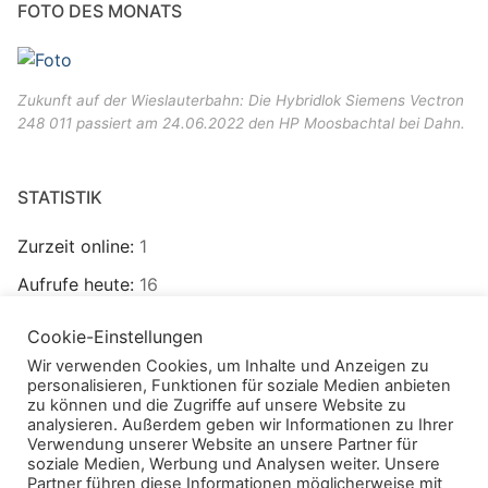
FOTO DES MONATS
Zukunft auf der Wieslauterbahn: Die Hybridlok Siemens Vectron
248 011 passiert am 24.06.2022 den HP Moosbachtal bei Dahn.
STATISTIK
Zurzeit online:
1
Aufrufe heute:
16
Besucher heute:
10
Cookie-Einstellungen
Aufrufe gesamt:
272.617
Wir verwenden Cookies, um Inhalte und Anzeigen zu
personalisieren, Funktionen für soziale Medien anbieten
Besucher gesamt:
99.685
zu können und die Zugriffe auf unsere Website zu
analysieren. Außerdem geben wir Informationen zu Ihrer
Verwendung unserer Website an unsere Partner für
soziale Medien, Werbung und Analysen weiter. Unsere
Partner führen diese Informationen möglicherweise mit