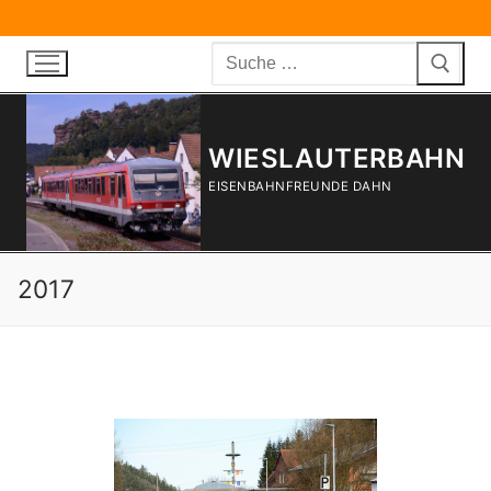
Zum
Inhalt
Suchen
springen
nach:
WIESLAUTERBAHN
EISENBAHNFREUNDE DAHN
2017