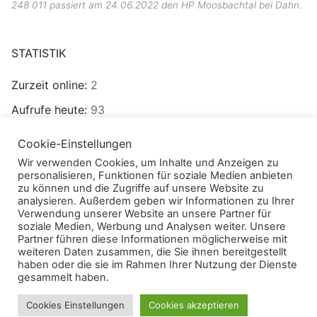
248 011 passiert am 24.06.2022 den HP Moosbachtal bei Dahn.
STATISTIK
Zurzeit online:
2
Aufrufe heute:
93
Besucher heute:
63
Cookie-Einstellungen
Aufrufe gesamt:
273.116
Wir verwenden Cookies, um Inhalte und Anzeigen zu
personalisieren, Funktionen für soziale Medien anbieten
Besucher gesamt:
99.981
zu können und die Zugriffe auf unsere Website zu
analysieren. Außerdem geben wir Informationen zu Ihrer
Verwendung unserer Website an unsere Partner für
soziale Medien, Werbung und Analysen weiter. Unsere
Partner führen diese Informationen möglicherweise mit
weiteren Daten zusammen, die Sie ihnen bereitgestellt
haben oder die sie im Rahmen Ihrer Nutzung der Dienste
Administration:
IT-Services Christian Späth
gesammelt haben.
Cookies Einstellungen
Cookies akzeptieren
COPYRIGHT © 2026 WIESLAUTERBAHN